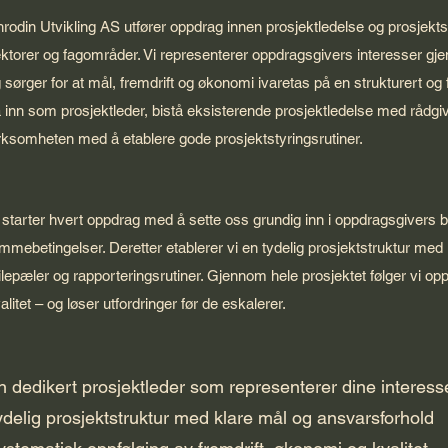
rodin Utvikling AS utfører oppdrag innen prosjektledelse og prosjekts
ktorer og fagområder. Vi representerer oppdragsgivers interesser gje
 sørger for at mål, fremdrift og økonomi ivaretas på en strukturert og 
 inn som prosjektleder, bistå eksisterende prosjektledelse med rådgivn
rksomheten med å etablere gode prosjektstyringsrutiner.
 starter hvert oppdrag med å sette oss grundig inn i oppdragsgivers 
mmebetingelser. Deretter etablerer vi en tydelig prosjektstruktur med
lepæler og rapporteringsrutiner. Gjennom hele prosjektet følger vi op
alitet – og løser utfordringer før de eskalerer.
n dedikert prosjektleder som representerer dine interess
ydelig prosjektstruktur med klare mål og ansvarsforhold