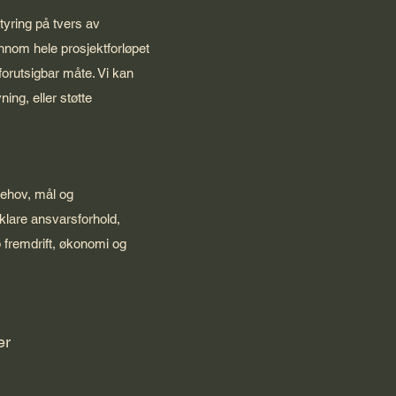
tyring på tvers av
nnom hele prosjektforløpet
forutsigbar måte. Vi kan
ing, eller støtte
behov, mål og
 klare ansvarsforhold,
p fremdrift, økonomi og
er