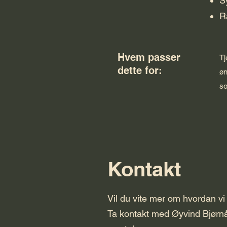
S
R
Hvem passer
Tj
dette for:
øn
so
Kontakt
Vil du vite mer om hvordan vi
Ta kontakt med Øyvind Bjørnå