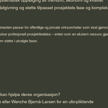
ystematisk oppfølging av fremdrift, økonomi og kvalitet
ådgivning og støtte tilpasset prosjektets fase og komplek
enesten passer for offentlige og private virksomheter som skal gjenn
sker profesjonell prosjektledelse – enten som en ekstern ressurs gjen
m støtte i utvalgte faser.
 kan hjelpe deres organisasjon?
 eller Wenche Bjørnå-Larsen for en uforpliktende