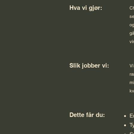
Hva vi gjør:
Ch
se
og
gå
vi
Slik jobber vi:
Vi
ra
mi
kv
Dette får du:
E
T